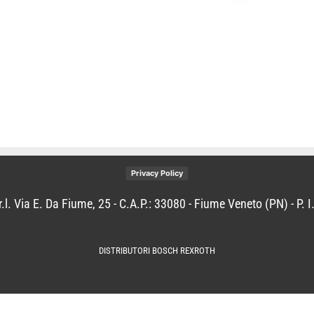
Privacy Policy
.l. Via E. Da Fiume, 25 - C.A.P.: 33080 - Fiume Veneto (PN) - P.
DISTRIBUTORI BOSCH REXROTH
iva sulla raccolta
Le tue preferenze relative alla priva