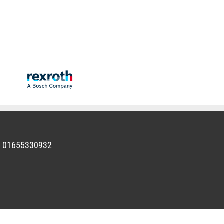
 I. 01655330932
cy